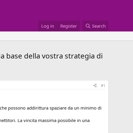
Log in
Register
Search
 base della vostra strategia di
#1
he possono addirittura spaziare da un minimo di
ettitori. La vincita massima possibile in una