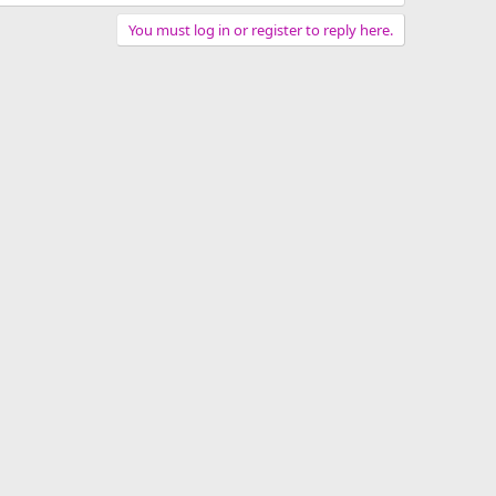
You must log in or register to reply here.