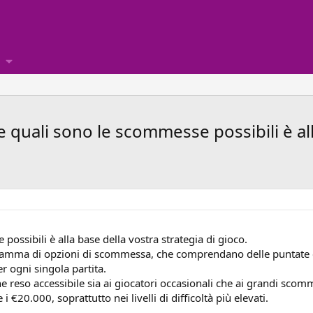
uali sono le scommesse possibili è alla
ossibili è alla base della vostra strategia di gioco.
gamma di opzioni di scommessa, che comprendano delle puntate c
 ogni singola partita.
e reso accessibile sia ai giocatori occasionali che ai grandi scomm
 €20.000, soprattutto nei livelli di difficoltà più elevati.