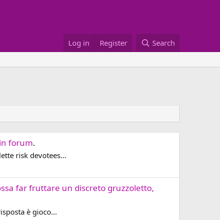
Log in
Register
Search
in forum
.
tte risk devotees...
ssa far fruttare un discreto gruzzoletto,
isposta è gioco...