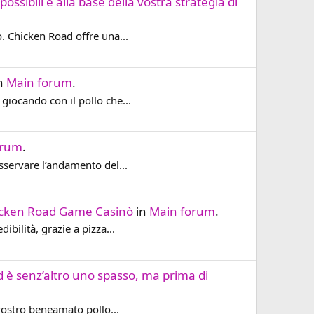
ibili è alla base della vostra strategia di
. Chicken Road offre una...
n
Main forum
.
giocando con il pollo che...
orum
.
sservare l’andamento del...
hicken Road Game Casinò
in
Main forum
.
bilità, grazie a pizza...
 è senz’altro uno spasso, ma prima di
vostro beneamato pollo...