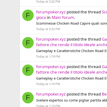
Today at 5:32 PM
forumpoker.xyz
posted the thread
Sc
F
gioco
in
Main forum
.
Scommesse Chicken Road Capire quali sono l
Today at 5:32 PM
forumpoker.xyz
posted the thread
Ga
F
fattore che rende il titolo ideale anche
Gameplay e Caratteristiche Chicken Road Il 
Today at 1:19 PM
forumpoker.xyz
posted the thread
Ga
F
fattore che rende il titolo ideale anche
Gameplay e Caratteristiche Chicken Road Il 
Today at 1:19 PM
forumpoker.xyz
posted the thread
Be
F
Svelare espertos su come pigliar partita abba
Today at 1:19 PM