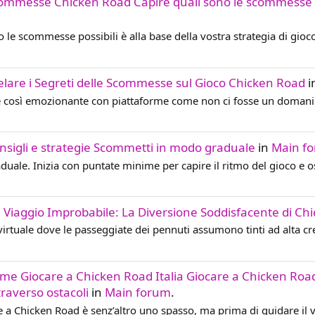
ommesse Chicken Road Capire quali sono le scommesse poss
e scommesse possibili è alla base della vostra strategia di gioco
elare i Segreti delle Scommesse sul Gioco Chicken Road
i
ne così emozionante con piattaforme come non ci fosse un domani 
nsigli e strategie Scommetti in modo graduale
in
Main f
uale. Inizia con puntate minime per capire il ritmo del gioco e o
 Viaggio Improbabile: La Diversione Soddisfacente di C
tuale dove le passeggiate dei pennuti assumono tinti ad alta credi
me Giocare a Chicken Road Italia Giocare a Chicken Road
traverso ostacoli
in
Main forum
.
 a Chicken Road è senz’altro uno spasso, ma prima di guidare il 