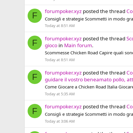
forumpoker.xyz
posted the thread
Co
F
Consigli e strategie Scommetti in modo grad
Today at 8:51 AM
forumpoker.xyz
posted the thread
Sc
F
gioco
in
Main forum
.
Scommesse Chicken Road Capire quali sono l
Today at 8:51 AM
forumpoker.xyz
posted the thread
Co
F
guidare il vostro beneamato pollo, at
Come Giocare a Chicken Road Italia Giocare
Today at 5:35 AM
forumpoker.xyz
posted the thread
Co
F
Consigli e strategie Scommetti in modo grad
Today at 3:06 AM