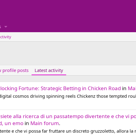
s
ctivity
 profile posts
Latest activity
locking Fortune: Strategic Betting in Chicken Road
in
Ma
digital cosmos driving spinning reels Chickenz those tempted roule
 siete alla ricerca di un passatempo divertente e che vi po
ad, un emo
in
Main forum
.
ente e che vi possa far fruttare un discreto gruzzoletto, allora la r