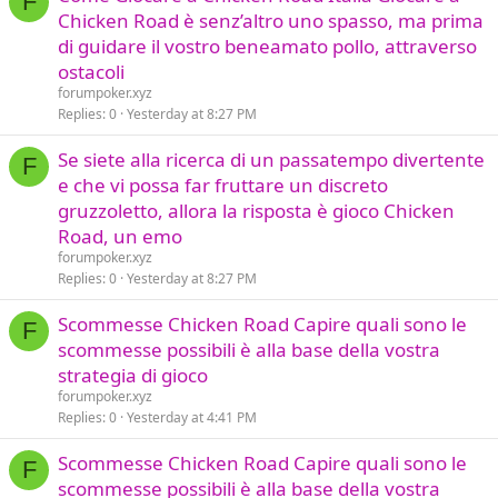
F
Chicken Road è senz’altro uno spasso, ma prima
di guidare il vostro beneamato pollo, attraverso
ostacoli
forumpoker.xyz
Replies
0
Yesterday at 8:27 PM
Se siete alla ricerca di un passatempo divertente
F
e che vi possa far fruttare un discreto
gruzzoletto, allora la risposta è gioco Chicken
Road, un emo
forumpoker.xyz
Replies
0
Yesterday at 8:27 PM
Scommesse Chicken Road Capire quali sono le
F
scommesse possibili è alla base della vostra
strategia di gioco
forumpoker.xyz
Replies
0
Yesterday at 4:41 PM
Scommesse Chicken Road Capire quali sono le
F
scommesse possibili è alla base della vostra