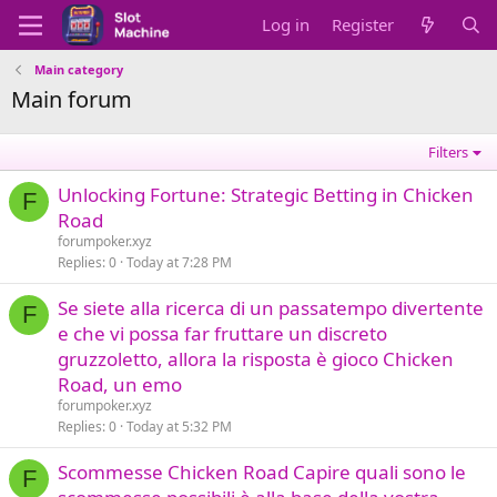
Log in
Register
Main category
Main forum
Filters
Unlocking Fortune: Strategic Betting in Chicken
F
Road
forumpoker.xyz
Replies
0
Today at 7:28 PM
Se siete alla ricerca di un passatempo divertente
F
e che vi possa far fruttare un discreto
gruzzoletto, allora la risposta è gioco Chicken
Road, un emo
forumpoker.xyz
Replies
0
Today at 5:32 PM
Scommesse Chicken Road Capire quali sono le
F