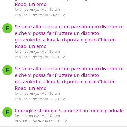
Road, un emo
forumpoker.xyz
Main forum
Replies
0
Yesterday at 4:58 PM
Se siete alla ricerca di un passatempo divertente
F
e che vi possa far fruttare un discreto
gruzzoletto, allora la risposta è gioco Chicken
Road, un emo
forumpoker.xyz
Main forum
Replies
0
Yesterday at 3:31 PM
Se siete alla ricerca di un passatempo divertente
F
e che vi possa far fruttare un discreto
gruzzoletto, allora la risposta è gioco Chicken
Road, un emo
forumpoker.xyz
Main forum
Replies
0
Yesterday at 3:31 PM
Consigli e strategie Scommetti in modo graduale
F
forumpoker.xyz
Main forum
Replies
0
Yesterday at 12:18 PM