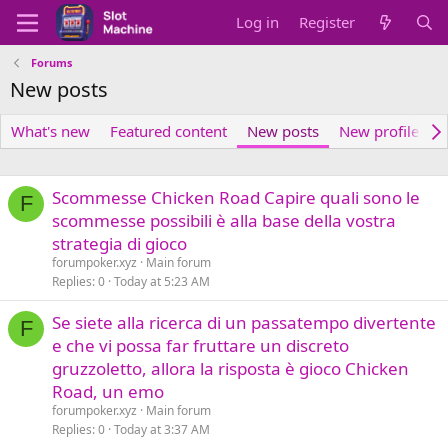
Log in
Register
Forums
New posts
What's new
Featured content
New posts
New profile pos
Scommesse Chicken Road Capire quali sono le
F
scommesse possibili è alla base della vostra
strategia di gioco
forumpoker.xyz
Main forum
Replies
0
Today at 5:23 AM
Se siete alla ricerca di un passatempo divertente
F
e che vi possa far fruttare un discreto
gruzzoletto, allora la risposta è gioco Chicken
Road, un emo
forumpoker.xyz
Main forum
Replies
0
Today at 3:37 AM