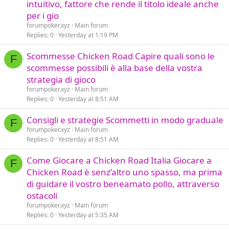
intuitivo, fattore che rende il titolo ideale anche
per i gio
forumpoker.xyz
Main forum
Replies
0
Yesterday at 1:19 PM
Scommesse Chicken Road Capire quali sono le
F
scommesse possibili è alla base della vostra
strategia di gioco
forumpoker.xyz
Main forum
Replies
0
Yesterday at 8:51 AM
Consigli e strategie Scommetti in modo graduale
F
forumpoker.xyz
Main forum
Replies
0
Yesterday at 8:51 AM
Come Giocare a Chicken Road Italia Giocare a
F
Chicken Road è senz’altro uno spasso, ma prima
di guidare il vostro beneamato pollo, attraverso
ostacoli
forumpoker.xyz
Main forum
Replies
0
Yesterday at 5:35 AM