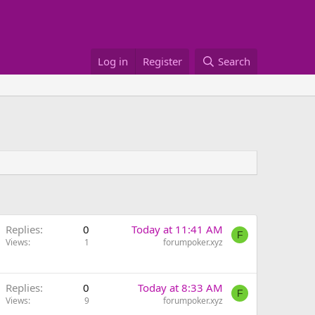
Log in
Register
Search
Replies
0
Today at 11:41 AM
F
Views
1
forumpoker.xyz
Replies
0
Today at 8:33 AM
F
Views
9
forumpoker.xyz