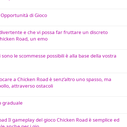
Opportunità di Gioco
divertente e che vi possa far fruttare un discreto
o Chicken Road, un emo
ono le scommesse possibili è alla base della vostra
ocare a Chicken Road è senz’altro uno spasso, ma
llo, attraverso ostacoli
o graduale
oad Il gameplay del gioco Chicken Road è semplice ed
eale anche per i gio