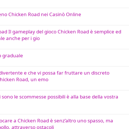
omeno Chicken Road nei Casinò Online
oad Il gameplay del gioco Chicken Road è semplice ed
eale anche per i gio
o graduale
divertente e che vi possa far fruttare un discreto
o Chicken Road, un emo
ono le scommesse possibili è alla base della vostra
ocare a Chicken Road è senz’altro uno spasso, ma
llo, attraverso ostacoli