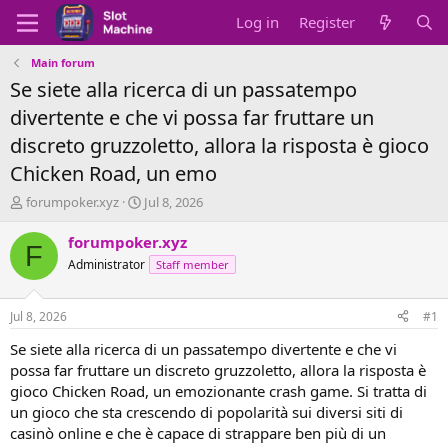
Log in
Register
Main forum
Se siete alla ricerca di un passatempo
divertente e che vi possa far fruttare un
discreto gruzzoletto, allora la risposta è gioco
Chicken Road, un emo
T
S
forumpoker.xyz
Jul 8, 2026
h
t
r
a
forumpoker.xyz
F
e
r
Administrator
Staff member
a
t
d
d
s
a
Jul 8, 2026
#1
t
t
a
e
Se siete alla ricerca di un passatempo divertente e che vi
r
possa far fruttare un discreto gruzzoletto, allora la risposta è
t
gioco Chicken Road, un emozionante crash game. Si tratta di
e
un gioco che sta crescendo di popolarità sui diversi siti di
r
casinò online e che è capace di strappare ben più di un